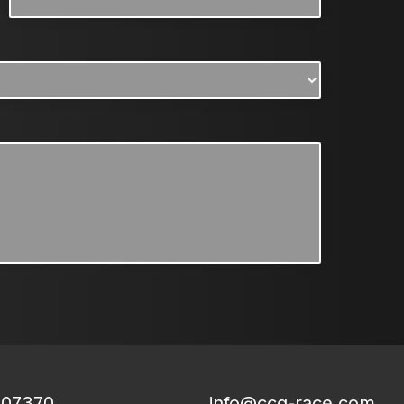
807370
info@ccg-race.com