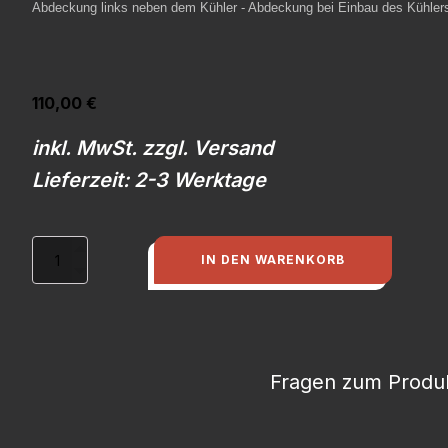
Abdeckung links neben dem Kühler - Abdeckung bei Einbau des Kühlersy
110,00
€
inkl. MwSt. zzgl. Versand
Lieferzeit: 2-3 Werktage
Abdeckung
IN DEN WARENKORB
links
neben
Kühler
(Kohlefaser)
-
Rallye
Fragen zum Produk
Quattro
Menge