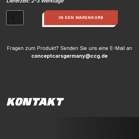
Lieferzeit: 2-3 Werktage
Air
IN DEN WARENKORB
Intakes
(rund),
Audi
Typ
89
Fragen zum Produkt? Senden Sie uns eine E-Mail an
/
conceptcarsgermany@ccg.de
B4,
f.
Audi
Stoßstange
RS2
m.
Porschebeleuchtung
KONTAKT
Menge