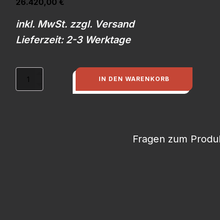
26.420,00
€
inkl. MwSt. zzgl. Versand
Lieferzeit: 2-3 Werktage
Audi
IN DEN WARENKORB
20V
turbo
auf
330kw/450PS,
neu
aufgebauter
Fragen zum Produk
Motor
Menge