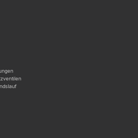
tungen
zventilen
ndslauf