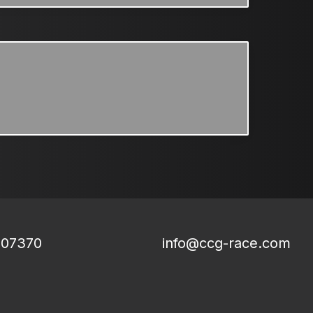
807370
info@ccg-race.com