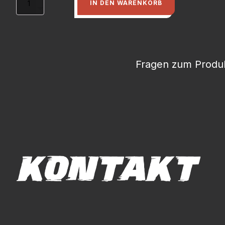
IN DEN WARENKORB
Tür
Lim.
+
Coupe
für
Zierleiste
Fragen zum Produk
Menge
KONTAKT