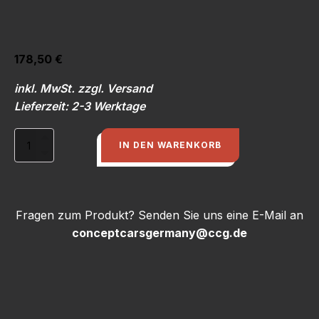
178,50
€
inkl. MwSt. zzgl. Versand
Lieferzeit: 2-3 Werktage
Dichtung
IN DEN WARENKORB
für
Frontscheibe
(neu),
Sportquattro
-
Fragen zum Produkt? Senden Sie uns eine E-Mail an
S1
conceptcarsgermany@ccg.de
-
Pikes
Peak
Menge