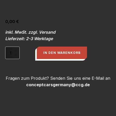
0,00
€
inkl. MwSt. zzgl. Versand
Lieferzeit: 2-3 Werktage
Erstellung
IN DEN WARENKORB
von
Schildern,
auch
Prototypen
Menge
Fragen zum Produkt? Senden Sie uns eine E-Mail an
conceptcarsgermany@ccg.de