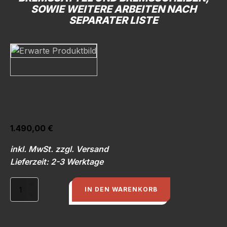
SOWIE WEITERE ARBEITEN NACH
SEPARATER LISTE
1.490,00
€
inkl. MwSt. zzgl. Versand
Lieferzeit: 2-3 Werktage
Fahrwerk
IN DEN WARENKORB
H&R
mit
Einbau,
Vermessung,