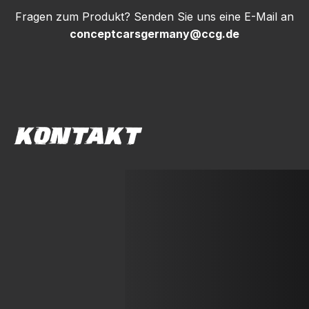
Austausch
Fragen zum Produkt? Senden Sie uns eine E-Mail an
Bremssättel
conceptcarsgermany@ccg.de
und
Bremsscheiben,
sowie
weitere
Arbeiten
nach
separater
KONTAKT
Liste
Menge