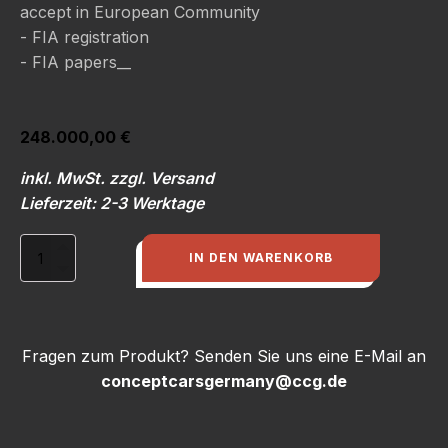
accept in European Community
- FIA registration
- FIA papers__
248.000,00
€
inkl. MwSt. zzgl. Versand
Lieferzeit: 2-3 Werktage
Fertigfahrzeug
IN DEN WARENKORB
S1
Rallye
Quattro,
600
PS/440kw,
Fragen zum Produkt? Senden Sie uns eine E-Mail an
Rennbetrieb
conceptcarsgermany@ccg.de
Menge