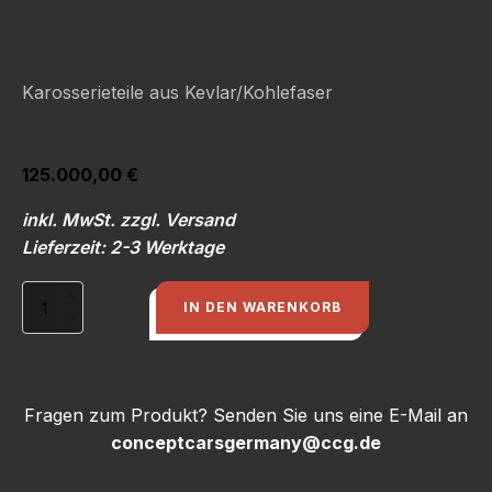
Karosserieteile aus Kevlar/Kohlefaser
125.000,00
€
inkl. MwSt. zzgl. Versand
Lieferzeit: 2-3 Werktage
Fertigfahrzeug
IN DEN WARENKORB
Urquattro
Gruppe
B
A2,
20V
Fragen zum Produkt? Senden Sie uns eine E-Mail an
Turbomotor,
conceptcarsgermany@ccg.de
350PS,
5-
Ganggetriebe,