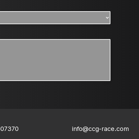
807370
info@ccg-race.com