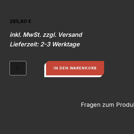
285,60
€
inkl. MwSt. zzgl. Versand
Lieferzeit: 2-3 Werktage
Lohnkosten
IN DEN WARENKORB
/
Innenraum
Kompletieren
ohne
Elektrik
Menge
Fragen zum Produk