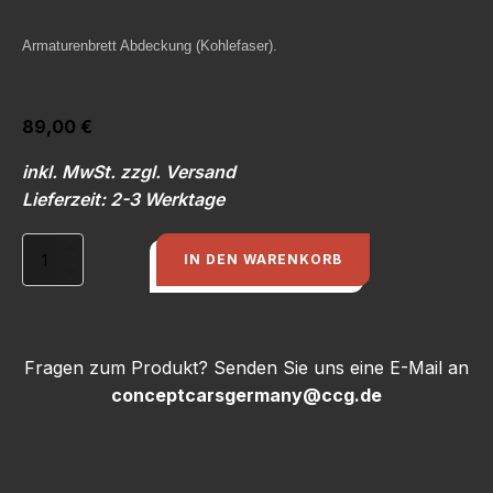
Armaturenbrett Abdeckung (Kohlefaser).
89,00
€
inkl. MwSt. zzgl. Versand
Lieferzeit: 2-3 Werktage
Luftsammler
IN DEN WARENKORB
für
Armaturenbrett
Abdeckung
AUDI
S1
Fragen zum Produkt? Senden Sie uns eine E-Mail an
-
conceptcarsgermany@ccg.de
GFK
Menge