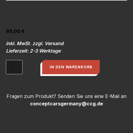
95,00
€
inkl. MwSt. zzgl. Versand
Lieferzeit: 2-3 Werktage
Montagesatz
IN DEN WARENKORB
für
S1
Armaturentafeln:
Relaisträger,
7
Fragen zum Produkt? Senden Sie uns eine E-Mail an
Silentblöcke
conceptcarsgermany@ccg.de
mit
Gewindestiften
Menge