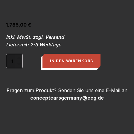
1.785,00
€
inkl. MwSt. zzgl. Versand
Lieferzeit: 2-3 Werktage
Motorabstimmung
IN DEN WARENKORB
20V
turbo,
mit
großen
Einspritzdüsen!
Fragen zum Produkt? Senden Sie uns eine E-Mail an
Menge
conceptcarsgermany@ccg.de