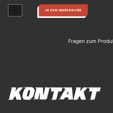
PMC-
IN DEN WARENKORB
790/1
Polyurethan,
flüssiger
Kautschuk,
Shore
90A,
Fragen zum Produk
Mischungsgewicht
=
1,36
kg
(Part
A+B)
Menge
KONTAKT