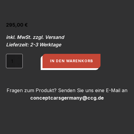
295,00
€
inkl. MwSt. zzgl. Versand
Lieferzeit: 2-3 Werktage
Rückleuchte
IN DEN WARENKORB
schwarz
rechts,
NEU,
Audi
Coupe
Fragen zum Produkt? Senden Sie uns eine E-Mail an
Typ
conceptcarsgermany@ccg.de
81/85
Menge