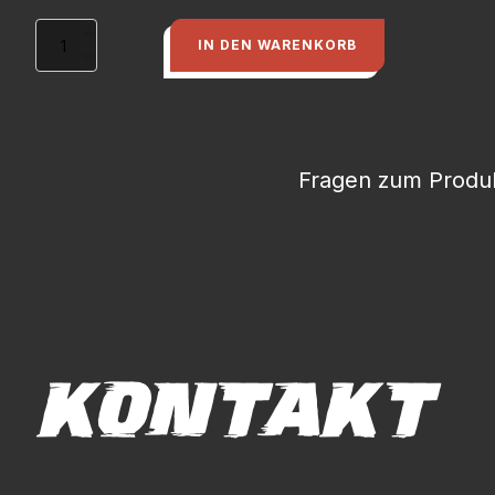
Scheibe
IN DEN WARENKORB
VA
für
PU-
Lager
Aggregateträgerr
Typ
Fragen zum Produk
81/85/89/B4
(Durchm.
außen:
45mm,
Durchm.
innen:12mm)
Menge
KONTAKT