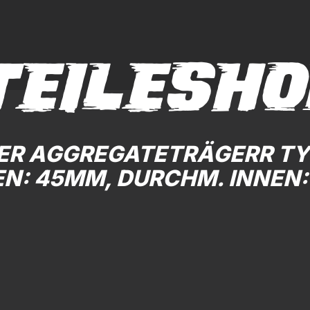
TEILESHO
GER AGGREGATETRÄGERR TYP
N: 45MM, DURCHM. INNEN: