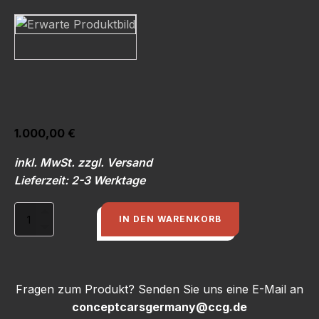
1.000,00
€
inkl. MwSt. zzgl. Versand
Lieferzeit: 2-3 Werktage
Seitenteil
IN DEN WARENKORB
hinten
links
(rear
fender
left)
Fragen zum Produkt? Senden Sie uns eine E-Mail an
f.
conceptcarsgermany@ccg.de
Audi