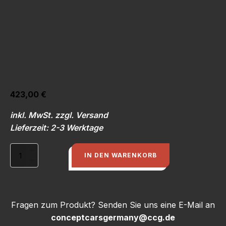
423,00
€
inkl. MwSt. zzgl. Versand
Lieferzeit: 2-3 Werktage
Spiegelgläser
IN DEN WARENKORB
für
Rallye-
Quattro
+
Pikes
Fragen zum Produkt? Senden Sie uns eine E-Mail an
Peak
conceptcarsgermany@ccg.de
Menge