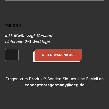
156,00
€
inkl. MwSt. zzgl. Versand
Lieferzeit: 2-3 Werktage
Stoßdämpfer
IN DEN WARENKORB
MONROE
Audi
Typ
85
Coupe
Fragen zum Produkt? Senden Sie uns eine E-Mail an
u.
conceptcarsgermany@ccg.de
Urquattro
-
shock
absorber
Menge