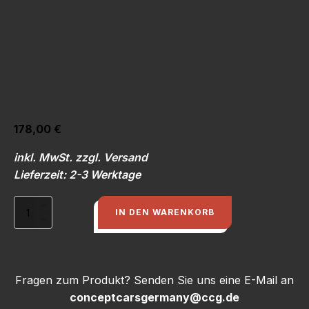
178,00
€
inkl. MwSt. zzgl. Versand
Lieferzeit: 2-3 Werktage
Tragmutter
IN DEN WARENKORB
für
CORGHI
Hebebühne
3012
3000kg
Fragen zum Produkt? Senden Sie uns eine E-Mail an
Menge
conceptcarsgermany@ccg.de