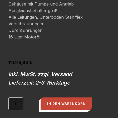
Gehäuse mit Pumpe und Antrieb
Ausgleichsbehälter groß
Alle Leitungen, Unterboden Stahlflex
Verschraubungen
Durchführungen
16 Liter Motoröl
11.673,90
€
inkl. MwSt. zzgl. Versand
Lieferzeit: 2-3 Werktage
Trockensumpfsystem
IN DEN WARENKORB
Motor
mit
allem