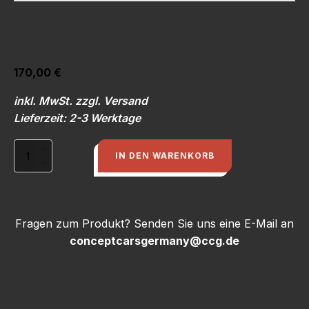
170,00
€
inkl. MwSt. zzgl. Versand
Lieferzeit: 2-3 Werktage
Türverkleidung
IN DEN WARENKORB
(door
covers
inside
back,
left
Fragen zum Produkt? Senden Sie uns eine E-Mail an
+
conceptcarsgermany@ccg.de
right,
Carbon)
IMSA
hinten
re-
li